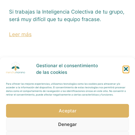
Si trabajas la Inteligencia Colectiva de tu grupo,
será muy difícil que tu equipo fracase.
Leer más
Gestionar el consentimiento
de las cookies
Para ofrecer las mejores experiencias, utilizamos tecnologías como las cookies para almacenar y/o
Política Privacidad
acceder a la información del dispositivo. El consentimiento de estas tecnologías nos permitirá procesar
datos como el comportamiento de navegación o las identificaciones únicas en este sitio. No consentir o
retirar el consentimiento, puede afectar negativamente a ciertas características y funciones.
Tratamiento
Datos
Aceptar
Aviso
Legal
Denegar
Redes Sociales