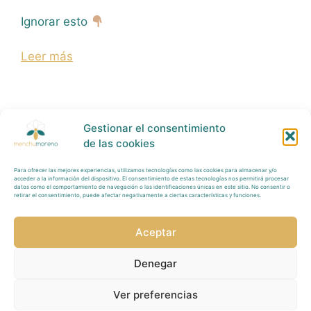
Ignorar esto
Leer más
Gestionar el consentimiento
de las cookies
Para ofrecer las mejores experiencias, utilizamos tecnologías como las cookies para almacenar y/o
Política Privacidad
acceder a la información del dispositivo. El consentimiento de estas tecnologías nos permitirá procesar
datos como el comportamiento de navegación o las identificaciones únicas en este sitio. No consentir o
retirar el consentimiento, puede afectar negativamente a ciertas características y funciones.
Tratamiento
Datos
Aceptar
Aviso
Legal
Denegar
Redes Sociales
Ver preferencias
Política de Cookies