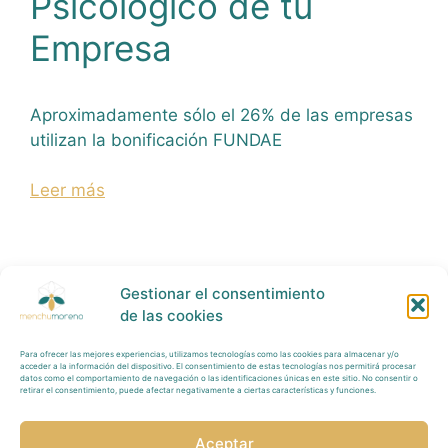
Psicológico de tu
Empresa
Aproximadamente sólo el 26% de las empresas
utilizan la bonificación FUNDAE
Leer más
Gestionar el consentimiento
de las cookies
Para ofrecer las mejores experiencias, utilizamos tecnologías como las cookies para almacenar y/o
Política Privacidad
acceder a la información del dispositivo. El consentimiento de estas tecnologías nos permitirá procesar
datos como el comportamiento de navegación o las identificaciones únicas en este sitio. No consentir o
retirar el consentimiento, puede afectar negativamente a ciertas características y funciones.
Tratamiento
Datos
Aceptar