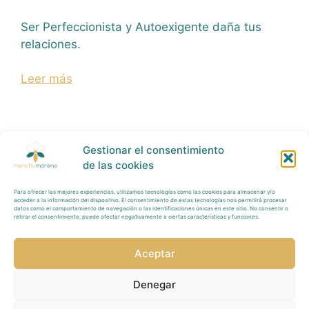
Ser Perfeccionista y Autoexigente daña tus
relaciones.
Leer más
Gestionar el consentimiento
de las cookies
Para ofrecer las mejores experiencias, utilizamos tecnologías como las cookies para almacenar y/o
Política Privacidad
acceder a la información del dispositivo. El consentimiento de estas tecnologías nos permitirá procesar
datos como el comportamiento de navegación o las identificaciones únicas en este sitio. No consentir o
retirar el consentimiento, puede afectar negativamente a ciertas características y funciones.
Tratamiento
Datos
Aceptar
Aviso
Legal
Denegar
Redes Sociales