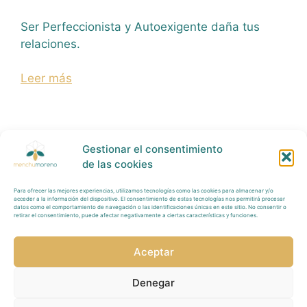
Ser Perfeccionista y Autoexigente daña tus
relaciones.
Leer más
Gestionar el consentimiento
de las cookies
Para ofrecer las mejores experiencias, utilizamos tecnologías como las cookies para almacenar y/o
Política Privacidad
acceder a la información del dispositivo. El consentimiento de estas tecnologías nos permitirá procesar
datos como el comportamiento de navegación o las identificaciones únicas en este sitio. No consentir o
retirar el consentimiento, puede afectar negativamente a ciertas características y funciones.
Tratamiento
Datos
Aceptar
Aviso
Legal
Denegar
Redes Sociales