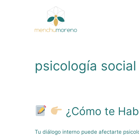
Saltar
al
contenido
psicología social
¿Cómo te Habl
Tu diálogo interno puede afectarte psic