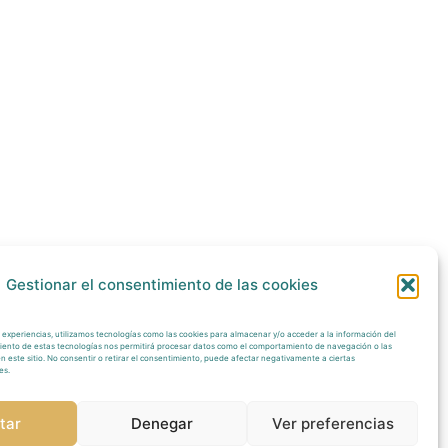
Gestionar el consentimiento de las cookies
 experiencias, utilizamos tecnologías como las cookies para almacenar y/o acceder a la información del
imiento de estas tecnologías nos permitirá procesar datos como el comportamiento de navegación o las
en este sitio. No consentir o retirar el consentimiento, puede afectar negativamente a ciertas
es.
tar
Denegar
Ver preferencias