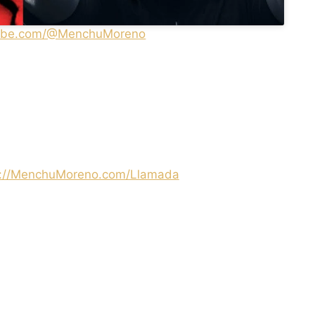
tube.com/@MenchuMoreno
s://MenchuMoreno.com/Llamada