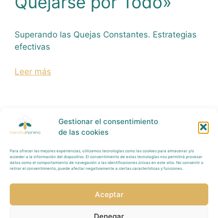
Quejarse por Todo»
Superando las Quejas Constantes. Estrategias
efectivas
Leer más
Gestionar el consentimiento
de las cookies
Para ofrecer las mejores experiencias, utilizamos tecnologías como las cookies para almacenar y/o
Política Privacidad
acceder a la información del dispositivo. El consentimiento de estas tecnologías nos permitirá procesar
datos como el comportamiento de navegación o las identificaciones únicas en este sitio. No consentir o
retirar el consentimiento, puede afectar negativamente a ciertas características y funciones.
Tratamiento
Datos
Aceptar
Aviso
Legal
Denegar