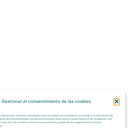
Gestionar el consentimiento de las cookies
 experiencias, utilizamos tecnologías como las cookies para almacenar y/o acceder a la información del
imiento de estas tecnologías nos permitirá procesar datos como el comportamiento de navegación o las
en este sitio. No consentir o retirar el consentimiento, puede afectar negativamente a ciertas
es.