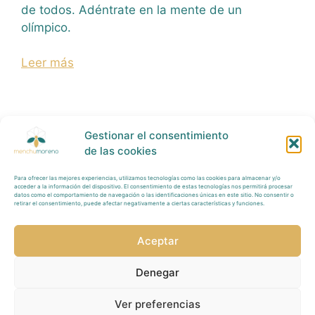
de todos. Adéntrate en la mente de un
olímpico.
Leer más
Gestionar el consentimiento
de las cookies
Para ofrecer las mejores experiencias, utilizamos tecnologías como las cookies para almacenar y/o
Política Privacidad
acceder a la información del dispositivo. El consentimiento de estas tecnologías nos permitirá procesar
datos como el comportamiento de navegación o las identificaciones únicas en este sitio. No consentir o
retirar el consentimiento, puede afectar negativamente a ciertas características y funciones.
Tratamiento
Datos
Aceptar
Aviso
Legal
Denegar
Redes Sociales
Ver preferencias
Política de Cookies