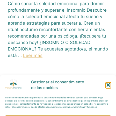
Cómo sanar la soledad emocional para dormir
profundamente y superar el insomnio Descubre
cómo la soledad emocional afecta tu sueño y
aprende estrategias para superarla. Crea un
ritual nocturno reconfortante con herramientas
recomendadas por una psicóloga. ¡Recupera tu
descanso hoy! ¿INSOMNIO O SOLEDAD
EMOCIONAL? Te acuestas agotado/a, el mundo
está …
Leer más
Gestionar el consentimiento
de las cookies
Para ofrecer las mejores experiencias, utilizamos tecnologías como las cookies para almacenar y/o
Política Privacidad
acceder a la información del dispositivo. El consentimiento de estas tecnologías nos permitirá procesar
datos como el comportamiento de navegación o las identificaciones únicas en este sitio. No consentir o
retirar el consentimiento, puede afectar negativamente a ciertas características y funciones.
Tratamiento
Datos