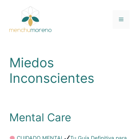
Saltar
al
contenido
Menú
Miedos
Inconscientes
Mental Care
CUIDADO MENTAL
Tu Guía Definitiva para