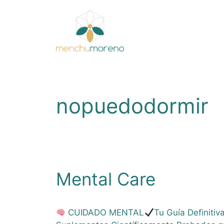
Saltar
al
contenido
nopuedodormir
Mental Care
CUIDADO MENTAL
Tu Guía Definitiv