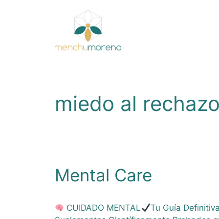
Saltar
al
contenido
miedo al rechaz
Mental Care
CUIDADO MENTAL
Tu Guía Definitiv