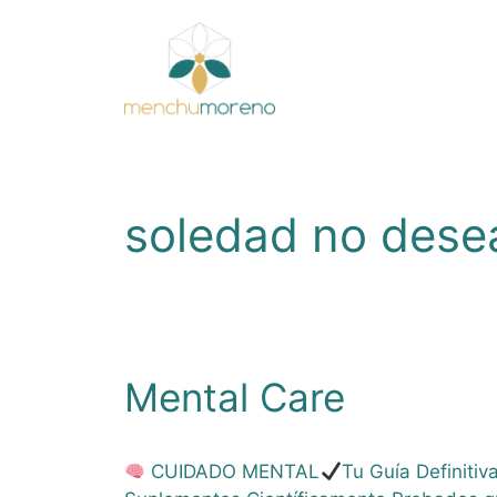
Saltar
al
contenido
soledad no dese
Mental Care
CUIDADO MENTAL
Tu Guía Definitiv