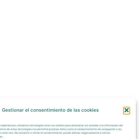
Gestionar el consentimiento de las cookies
 experiencias, utilizamos tecnologías como las cookies para almacenar y/o acceder a la información del
imiento de estas tecnologías nos permitirá procesar datos como el comportamiento de navegación o las
en este sitio. No consentir o retirar el consentimiento, puede afectar negativamente a ciertas
es.