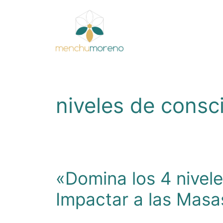
Saltar
al
contenido
niveles de consc
«Domina los 4 nivel
Impactar a las Masa