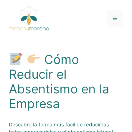
Saltar
al
contenido
Menú
Cómo
Reducir el
Absentismo en la
Empresa
Descubre la forma más fácil de reducir las
bajas empresariales y el absentismo laboral