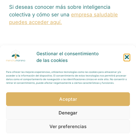
Si deseas conocer más sobre inteligencia
colectiva y cómo ser una
empresa saludable
puedes acceder aquí.
Gestionar el consentimiento
de las cookies
Para ofrecer las mejores experiencias, utilizamos tecnologías como las cookies para almacenar y/o
Política Privacidad
acceder a la información del dispositivo. El consentimiento de estas tecnologías nos permitirá procesar
datos como el comportamiento de navegación o las identificaciones únicas en este sitio. No consentir o
retirar el consentimiento, puede afectar negativamente a ciertas características y funciones.
Tratamiento
Datos
Aceptar
Aviso
Legal
Denegar
Redes Sociales
Ver preferencias
Política de Cookies